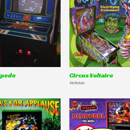
ipede
Circus Voltaire
Verkstan