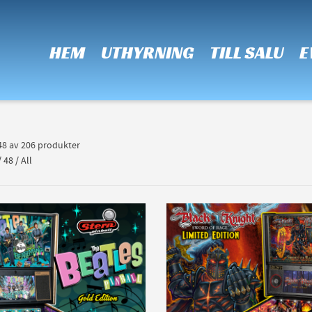
 Show me the
colour
items.
HEM
UTHYRNING
TILL SALU
E
-48 av 206 produkter
/
48
/
All