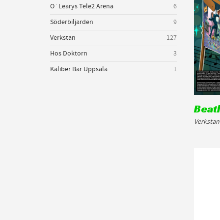
O´Learys Tele2 Arena
6
Söderbiljarden
9
Verkstan
127
Hos Doktorn
3
Kaliber Bar Uppsala
1
Beatl
Verkstan