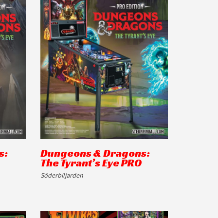
s:
Dungeons & Dragons:
The Tyrant’s Eye PRO
Söderbiljarden