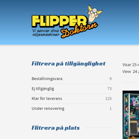
I'm looking for
product
in a size
size
.
Filtrera på tillgänglighet
Visar 25
View
24
Beställningsvara
9
Ej tillgänglig
73
Klar för leverans
125
Under renovering
1
Flitrera på plats