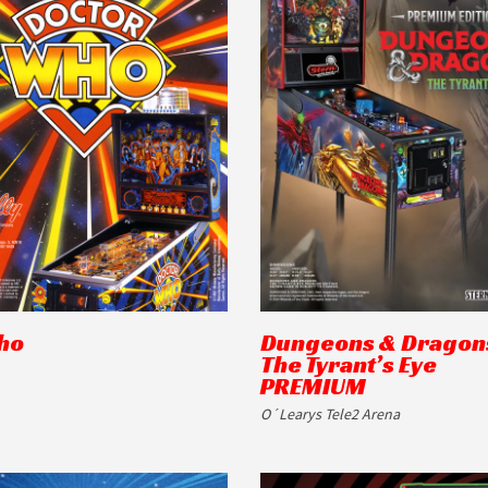
ho
Dungeons & Dragon
The Tyrant’s Eye
PREMIUM
O´Learys Tele2 Arena