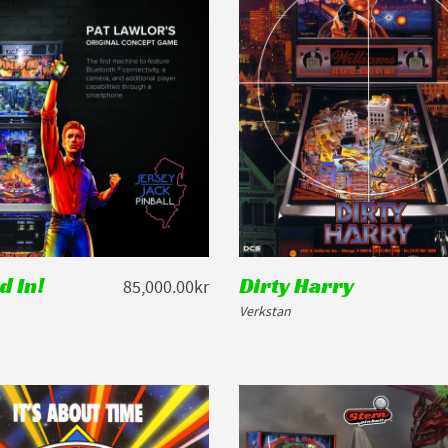
d In!
Dirty Harry
85,000.00kr
Verkstan