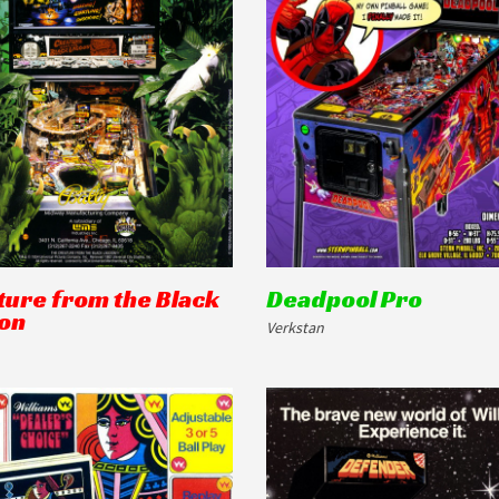
ture from the Black
Deadpool Pro
on
Verkstan