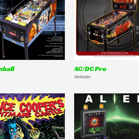
nball
AC/DC Pro
Verkstan