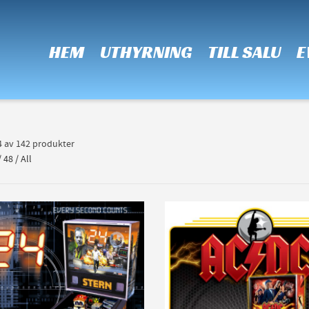
 Show me the
colour
items.
HEM
UTHYRNING
TILL SALU
E
24 av 142 produkter
/
48
/
All