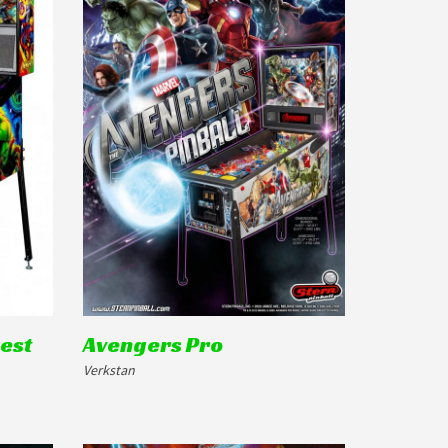
uest
Avengers Pro
Verkstan