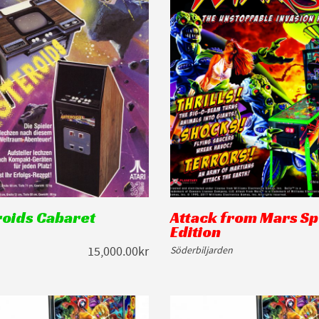
roids Cabaret
Attack from Mars Sp
Edition
15,000.00kr
Söderbiljarden