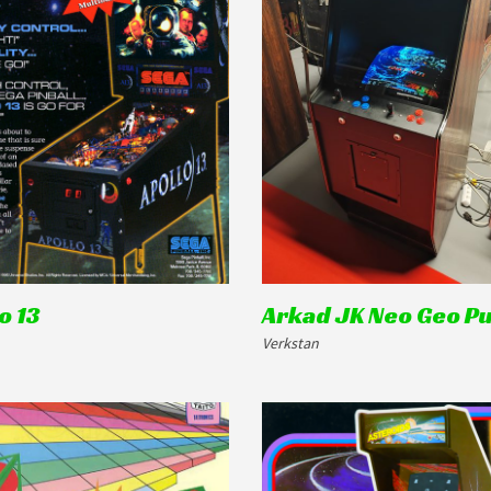
o 13
Arkad JK Neo Geo Pu
Verkstan