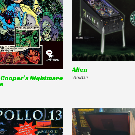
Alien
e Cooper’s Nightmare
Verkstan
e