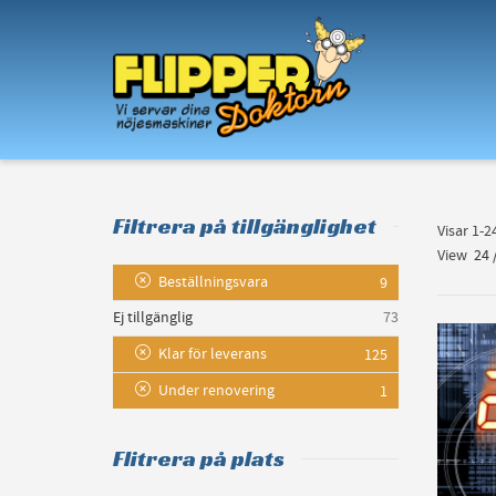
I'm looking for
product
in a size
size
.
Filtrera på tillgänglighet
Visar 1-
View
24
Beställningsvara
9
Ej tillgänglig
73
Klar för leverans
125
Under renovering
1
Flitrera på plats