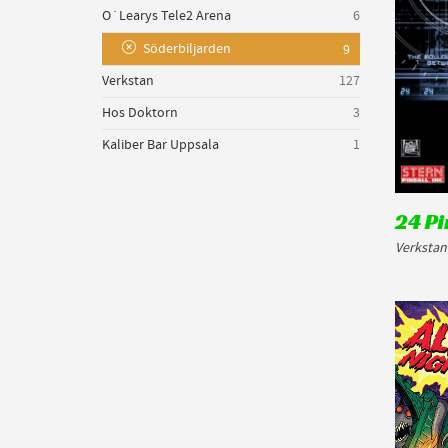
O´Learys Tele2 Arena
6
Söderbiljarden
9
Verkstan
127
Hos Doktorn
3
Kaliber Bar Uppsala
1
24 Pi
Verkstan