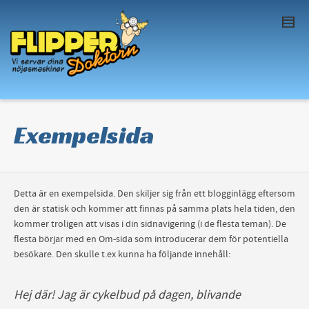
I'm looking for
product
in a size
size
. Show
me the
colour
items.
Super Search
Exempelsida
Detta är en exempelsida. Den skiljer sig från ett blogginlägg eftersom
den är statisk och kommer att finnas på samma plats hela tiden, den
kommer troligen att visas i din sidnavigering (i de flesta teman). De
flesta börjar med en Om-sida som introducerar dem för potentiella
besökare. Den skulle t.ex kunna ha följande innehåll:
Hej där! Jag är cykelbud på dagen, blivande