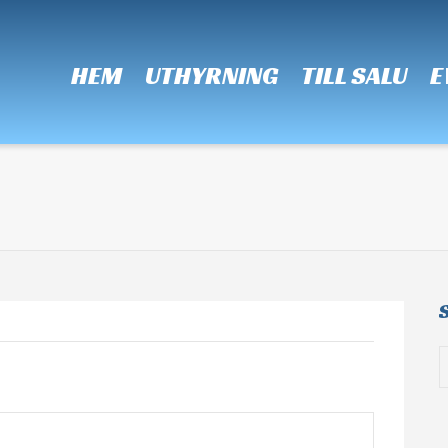
 Show me the
colour
items.
HEM
UTHYRNING
TILL SALU
E