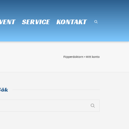
Super Search
VENT
SERVICE
KONTAKT
Flipperdoktorn
>
Mitt konto
Sök