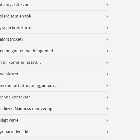
nte mycket kvar…
olera som en tok
yra på kretskortet
alanstricket!
en magneten har hängt med…
n bil kommer lastad…
ya plaster
nvänd rätt utrustning, annars…
rända kontakter
edieval Madness renovering
illigt värre
yt batterier i tid!