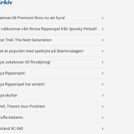
Arkiv
atman 66 Premium finns nu att hyra!
i välkomnar vårt första flipperspel från Spooky Pinball!
tar Trek: The Next Generation
et är populärt med spelbyte på Skärtorsdagen!
ya Jukeboxar till försäljning!
ya flipperspel!
ya flipperspel har anlänt!
ya skyltar
ell, There’s Your Problem
luffa Addams
oland XC-540