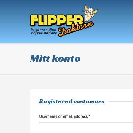
I'm looking for
product
in a size
size
.
Mitt konto
Registered customers
Username or email address
*