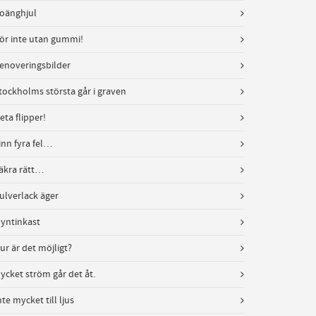
oänghjul
ör inte utan gummi!
enoveringsbilder
tockholms största går i graven
eta flipper!
inn fyra fel…
äkra rätt…
ulverlack äger
yntinkast
ur är det möjligt?
ycket ström går det åt.
nte mycket till ljus