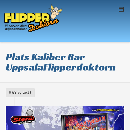
I'm looking for
product
in a size
size
. Show
me the
colour
items.
Super Search
Plats Kaliber Bar
UppsalaFlipperdoktorn
MAY 9, 2018