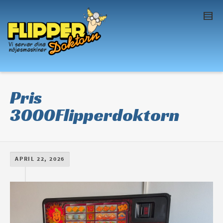
I'm looking for
product
in a size
size
. Show
me the
colour
items.
Super Search
Pris
3000Flipperdoktorn
APRIL 22, 2026