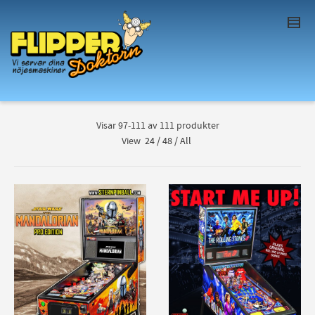
I'm looking for
product
in a size
size
. Show
me the
colour
items.
Super Search
Visar 97-111 av 111 produkter
View
24
/
48
/
All