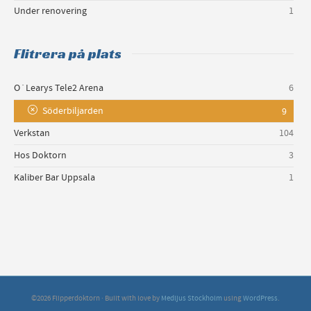
Under renovering
1
Flitrera på plats
O´Learys Tele2 Arena
6
Söderbiljarden
9
Verkstan
104
Hos Doktorn
3
Kaliber Bar Uppsala
1
©2026 Flipperdoktorn · Built with love by
Medljus Stockholm
using
WordPress
.