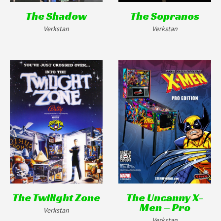
The Shadow
The Sopranos
Verkstan
Verkstan
The Twilight Zone
The Uncanny X-
Men – Pro
Verkstan
Verkstan