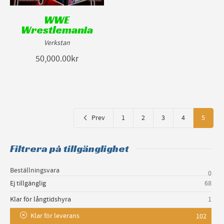
WWE
Wrestlemania
Verkstan
50,000.00kr
Prev
1
2
3
4
5
Filtrera på tillgänglighet
Beställningsvara
0
Ej tillgänglig
68
Klar för långtidshyra
1
Klar för leverans
102