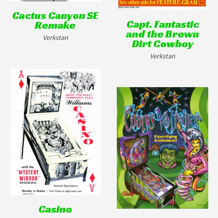
Cactus Canyon SE
Capt. Fantastic
Remake
and the Brown
Verkstan
Dirt Cowboy
Verkstan
Casino