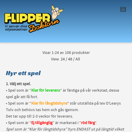
I'm looking for
product
in a size
size
. Show
me the
colour
items.
Super Search
Visar 1-24 av 106 produkter
View
24
/
48
/
All
Hyr ett spel
1. Välj ett spel.
• Spel som är “
Klar för leverans
” är färdiga på vår verkstad, dessa
spel går att få fort.
• Spel som är “
Klar för långtidshyra
” står utställda på tex O’Learys
Tolv och behövs tas hem och gås igenom.
Det tar upp till 2-3 veckor för leverans.
• Spel som är “
Ej tillgänglig
” är markerad i “
röd färg
“.
Spel som är “Klar för långtidshyra” hyrs ENDAST ut på långtid vilket