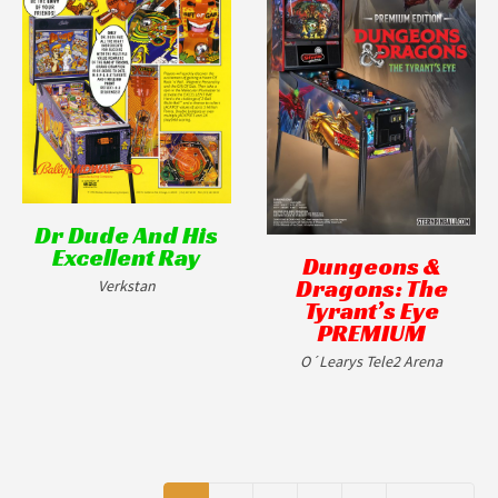
Dr Dude And His
Excellent Ray
Dungeons &
Dragons: The
Verkstan
Tyrant’s Eye
PREMIUM
O´Learys Tele2 Arena