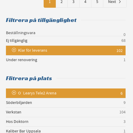
1
2
3
4
5
Next
Filtrera på tillgänglighet
Beställningsvara
0
Ej tillgänglig
68
Klar för leverans
102
Under renovering
1
Flitrera på plats
O´Learys Tele2 Arena
6
Söderbiljarden
9
Verkstan
104
Hos Doktorn
3
Kaliber Bar Uppsala
1