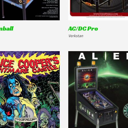
nball
AC/DC Pro
Verkstan