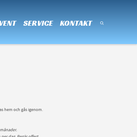
Super Search
VENT
SERVICE
KONTAKT
 tas hem och gås igenom.
e månader.
per dag. Begär offert.