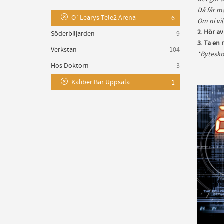
Då får ma
O´Learys Tele2 Arena
6
Om ni vil
2. Hör a
Söderbiljarden
9
3. Ta en 
Verkstan
104
*Bytesko
Hos Doktorn
3
Kaliber Bar Uppsala
1