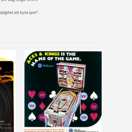
öjlighet att byta spel*.