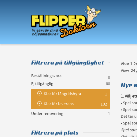
I'm looking for
product
in a size
size
.
Filtrera på tillgänglighet
Visar 1-
View
24
Beställningsvara
0
Hyr e
Ej tillgänglig
68
Klar för långtidshyra
1
1. Välj et
• Spel so
Klar för leverans
102
• Spel so
Under renovering
1
Det tar u
• Spel so
Spel som
Flitrera på plats
Det går ä