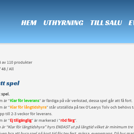
 Show me the
colour
items.
HEM
UTHYRNING
TILL SALU
E
24 av 110 produkter
/
48
/
All
tt spel
t spel.
m är “
Klar för leverans
” är färdiga på vår verkstad, dessa spel går att få fort.
m är “
Klar för långtidshyra
” står utställda på tex O’Learys Tolv och behövs
pp till 2-3 veckor för leverans.
m är “
Ej tillgänglig
” är markerad i “
röd färg
“.
 är “Klar för långtidshyra” hyrs ENDAST ut på långtid vilket är minimum tr
ven bra att hyra spel på kort tid för tex fest, mässa, evenemang. Då hyr man 