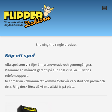
I'm looking for
product
in a size
size
. Show
me the
colour
items.
Super Search
Showing the single product
Köp ett spel
Alla spel som vi säljer är nyrenoverade och genomgångna.
Vi lämnar en månads garanti på alla spel vi säljer + livstids
telefonsupport.
Ni är mer än välkomna att komma förbi vår verkstad och prova och
titta. Ring dock först då vi inte alltid är på plats.