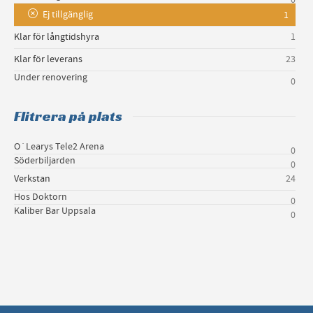
Ej tillgänglig
1
Klar för långtidshyra
1
Klar för leverans
23
Under renovering
0
Flitrera på plats
O´Learys Tele2 Arena
0
Söderbiljarden
0
Verkstan
24
Hos Doktorn
0
Kaliber Bar Uppsala
0