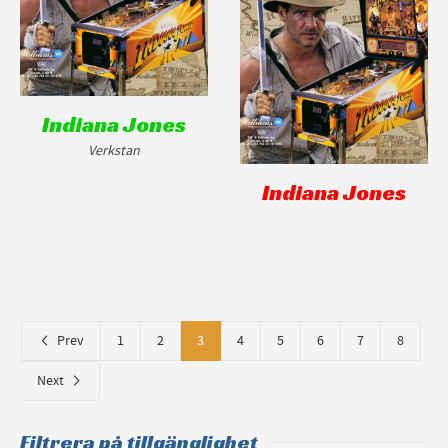
Indiana Jones
Verkstan
Indiana Jones
Prev
1
2
3
4
5
6
7
8
Next
Filtrera på tillgänglighet