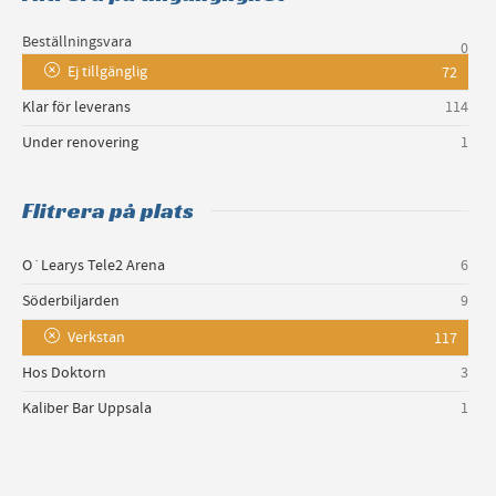
Beställningsvara
0
Ej tillgänglig
72
Klar för leverans
114
Under renovering
1
Flitrera på plats
O´Learys Tele2 Arena
6
Söderbiljarden
9
Verkstan
117
Hos Doktorn
3
Kaliber Bar Uppsala
1