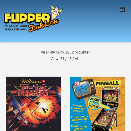
I'm looking for
product
in a size
size
. Show
me the
colour
items.
Super Search
Visar 49-72 av 185 produkter
View
24
/
48
/
All