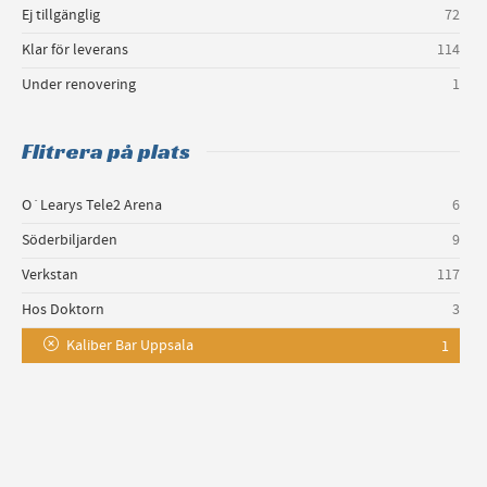
Ej tillgänglig
72
Klar för leverans
114
Under renovering
1
Flitrera på plats
O´Learys Tele2 Arena
6
Söderbiljarden
9
Verkstan
117
Hos Doktorn
3
Kaliber Bar Uppsala
1