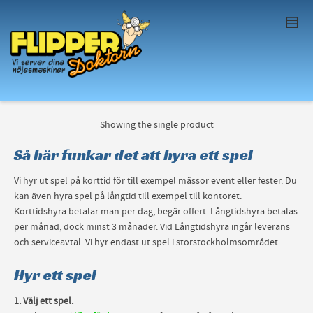
I'm looking for
product
in a size
size
. Show
me the
colour
items.
Super Search
Showing the single product
Så här funkar det att hyra ett spel
Vi hyr ut spel på korttid för till exempel mässor event eller fester. Du
kan även hyra spel på långtid till exempel till kontoret.
Korttidshyra betalar man per dag, begär offert. Långtidshyra betalas
per månad, dock minst 3 månader. Vid Långtidshyra ingår leverans
och serviceavtal. Vi hyr endast ut spel i storstockholmsområdet.
Hyr ett spel
1. Välj ett spel.