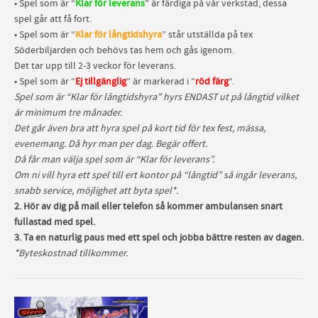
• Spel som är “
Klar för leverans
” är färdiga på vår verkstad, dessa
spel går att få fort.
• Spel som är “
Klar för långtidshyra
” står utställda på tex
Söderbiljarden och behövs tas hem och gås igenom.
Det tar upp till 2-3 veckor för leverans.
• Spel som är “
Ej tillgänglig
” är markerad i “
röd färg
“.
Spel som är “Klar för långtidshyra” hyrs ENDAST ut på långtid vilket
är minimum tre månader.
Det går även bra att hyra spel på kort tid för tex fest, mässa,
evenemang. Då hyr man per dag. Begär offert.
Då får man välja spel som är “Klar för leverans”.
Om ni vill hyra ett spel till ert kontor på “långtid” så ingår leverans,
snabb service, möjlighet att byta spel*.
2. Hör av dig på mail eller telefon så kommer ambulansen snart
fullastad med spel.
3. Ta en naturlig paus med ett spel och jobba bättre resten av dagen.
*Byteskostnad tillkommer.