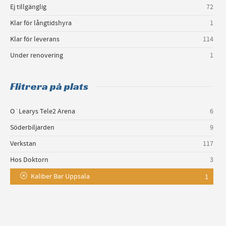
Ej tillgänglig
72
Klar för långtidshyra
1
Klar för leverans
114
Under renovering
1
Flitrera på plats
O´Learys Tele2 Arena
6
Söderbiljarden
9
Verkstan
117
Hos Doktorn
3
Kaliber Bar Uppsala
1