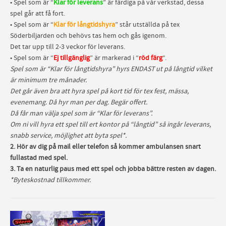
• Spel som är “
Klar för leverans
” är färdiga på vår verkstad, dessa
spel går att få fort.
• Spel som är “
Klar för långtidshyra
” står utställda på tex
Söderbiljarden och behövs tas hem och gås igenom.
Det tar upp till 2-3 veckor för leverans.
• Spel som är “
Ej tillgänglig
” är markerad i “
röd färg
“.
Spel som är “Klar för långtidshyra” hyrs ENDAST ut på långtid vilket
är minimum tre månader.
Det går även bra att hyra spel på kort tid för tex fest, mässa,
evenemang. Då hyr man per dag. Begär offert.
Då får man välja spel som är “Klar för leverans”.
Om ni vill hyra ett spel till ert kontor på “långtid” så ingår leverans,
snabb service, möjlighet att byta spel*.
2. Hör av dig på mail eller telefon så kommer ambulansen snart
fullastad med spel.
3. Ta en naturlig paus med ett spel och jobba bättre resten av dagen.
*Byteskostnad tillkommer.