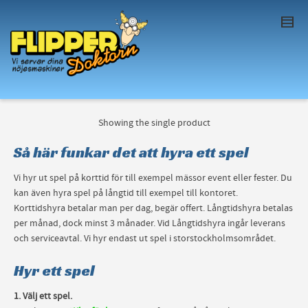
I'm looking for
product
in a size
size
. Show
me the
colour
items.
Super Search
Showing the single product
Så här funkar det att hyra ett spel
Vi hyr ut spel på korttid för till exempel mässor event eller fester. Du
kan även hyra spel på långtid till exempel till kontoret.
Korttidshyra betalar man per dag, begär offert. Långtidshyra betalas
per månad, dock minst 3 månader. Vid Långtidshyra ingår leverans
och serviceavtal. Vi hyr endast ut spel i storstockholmsområdet.
Hyr ett spel
1. Välj ett spel.