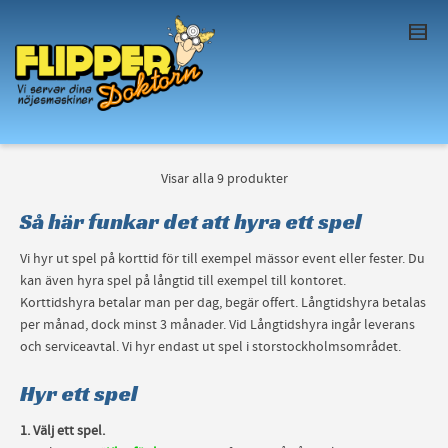
I'm looking for
product
in a size
size
. Show
me the
colour
items.
Super Search
Visar alla 9 produkter
Så här funkar det att hyra ett spel
Vi hyr ut spel på korttid för till exempel mässor event eller fester. Du
kan även hyra spel på långtid till exempel till kontoret.
Korttidshyra betalar man per dag, begär offert. Långtidshyra betalas
per månad, dock minst 3 månader. Vid Långtidshyra ingår leverans
och serviceavtal. Vi hyr endast ut spel i storstockholmsområdet.
Hyr ett spel
1. Välj ett spel.