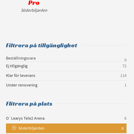
Pro
Söderbiljarden
Filtrera på tillgänglighet
Beställningsvara
0
Ej tillgänglig
72
Klar för leverans
114
Under renovering
1
Flitrera på plats
O´Learys Tele2 Arena
6
Söderbiljarden
9