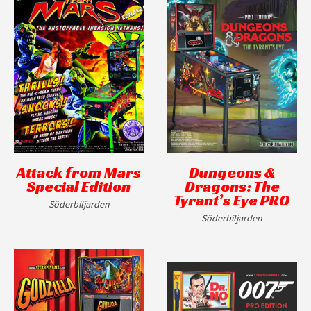
Attack from Mars
Dungeons &
Special Edition
Dragons: The
Tyrant’s Eye PRO
Söderbiljarden
Söderbiljarden