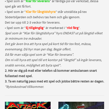
• Spel som är “
Klar för leverans
” är färdiga på vår verkstad, dessa
spel går att få fort.
• Spel som är “
Klar för långtidshyra
” står utställda på tex
Söderbiljarden och behövs tas hem och gås igenom.
Det tar upp till 2-3 veckor för leverans.
• Spel som är “
Ej tillgänglig
” är markerad i “
röd färg
“.
Spel som är “Klar för långtidshyra” hyrs ENDAST ut på långtid vilket
är minimum tre månader.
Det går även bra att hyra spel på kort tid för tex fest, mässa,
evenemang. Då hyr man per dag. Begär offert.
Då får man välja spel som är “Klar för leverans”.
Om ni vill hyra ett spel till ert kontor på “långtid” så ingår leverans,
snabb service, möjlighet att byta spel*.
2. Hör av dig på mail eller telefon så kommer ambulansen snart
fullastad med spel.
3. Ta en naturlig paus med ett spel och jobba bättre resten av dagen.
*Byteskostnad tillkommer.