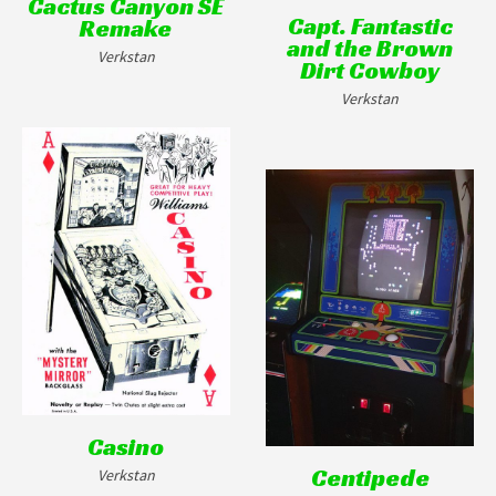
Cactus Canyon SE
Capt. Fantastic
Remake
and the Brown
Verkstan
Dirt Cowboy
Verkstan
Casino
Centipede
Verkstan