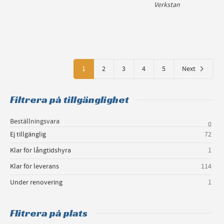
Verkstan
1
2
3
4
5
Next
Filtrera på tillgänglighet
Beställningsvara
0
Ej tillgänglig
72
Klar för långtidshyra
1
Klar för leverans
114
Under renovering
1
Flitrera på plats