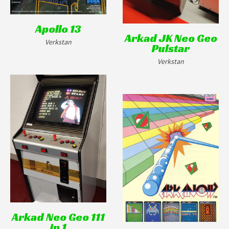
Apollo 13
Arkad JK Neo Geo
Verkstan
Pulstar
Verkstan
Arkad Neo Geo 111
in 1