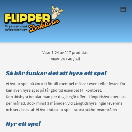
I'm looking for
product
in a size
size
. Show
me the
colour
items.
Super Search
Visar 1-24 av 117 produkter
View
24
/
48
/
All
Så här funkar det att hyra ett spel
Vi hyr ut spel på korttid för till exempel mässor event eller fester. Du
kan även hyra spel på långtid till exempel till kontoret.
Korttidshyra betalar man per dag, begär offert. Långtidshyra betalas
per månad, dock minst 3 månader. Vid Långtidshyra ingår leverans
och serviceavtal. Vi hyr endast ut spel i storstockholmsområdet.
Hyr ett spel