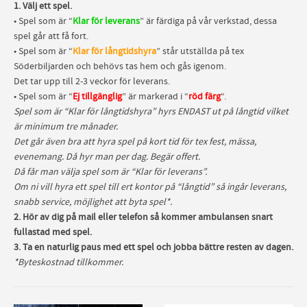
1. Välj ett spel.
• Spel som är “
Klar för leverans
” är färdiga på vår verkstad, dessa
spel går att få fort.
• Spel som är “
Klar för långtidshyra
” står utställda på tex
Söderbiljarden och behövs tas hem och gås igenom.
Det tar upp till 2-3 veckor för leverans.
• Spel som är “
Ej tillgänglig
” är markerad i “
röd färg
“.
Spel som är “Klar för långtidshyra” hyrs ENDAST ut på långtid vilket
är minimum tre månader.
Det går även bra att hyra spel på kort tid för tex fest, mässa,
evenemang. Då hyr man per dag. Begär offert.
Då får man välja spel som är “Klar för leverans”.
Om ni vill hyra ett spel till ert kontor på “långtid” så ingår leverans,
snabb service, möjlighet att byta spel*.
2. Hör av dig på mail eller telefon så kommer ambulansen snart
fullastad med spel.
3. Ta en naturlig paus med ett spel och jobba bättre resten av dagen.
*Byteskostnad tillkommer.