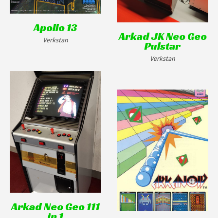
Apollo 13
Arkad JK Neo Geo
Verkstan
Pulstar
Verkstan
Arkad Neo Geo 111
in 1