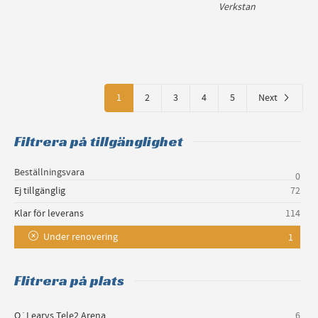
Verkstan
1
2
3
4
5
Next
Filtrera på tillgänglighet
Beställningsvara
0
Ej tillgänglig
72
Klar för leverans
114
Under renovering
1
Flitrera på plats
O´Learys Tele2 Arena
6