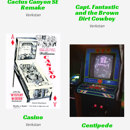
Cactus Canyon SE
Capt. Fantastic
Remake
and the Brown
Verkstan
Dirt Cowboy
Verkstan
Casino
Centipede
Verkstan