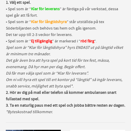
1. Välj ett spel.
• Spel som är “
Klar för leverans
” är färdiga på vår verkstad, dessa
spel går att få fort.
• Spel som är “
Klar för långtidshyra
” står utställda på tex
Söderbiljarden och behövs tas hem och gås igenom.
Det tar upp till 2-3 veckor för leverans.
• Spel som är “
Ej tillgänglig
” är markerad i “
röd färg
“.
Spel som är “Klar för långtidshyra” hyrs ENDAST ut på långtid vilket
är minimum tre månader.
Det går även bra att hyra spel på kort tid för tex fest, mässa,
evenemang. Då hyr man per dag. Begär offert.
Då får man välja spel som är “Klar för leverans”.
Om ni vill hyra ett spel till ert kontor på “långtid” så ingår leverans,
snabb service, möjlighet att byta spel*.
2. Hör av dig på mail eller telefon så kommer ambulansen snart
fullastad med spel.
3. Ta en naturlig paus med ett spel och jobba bättre resten av dagen.
*Byteskostnad tillkommer.