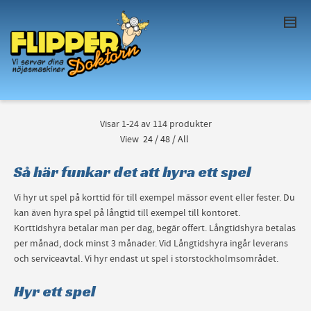
I'm looking for
product
in a size
size
. Show
me the
colour
items.
Super Search
Visar 1-24 av 114 produkter
View
24
/
48
/
All
Så här funkar det att hyra ett spel
Vi hyr ut spel på korttid för till exempel mässor event eller fester. Du
kan även hyra spel på långtid till exempel till kontoret.
Korttidshyra betalar man per dag, begär offert. Långtidshyra betalas
per månad, dock minst 3 månader. Vid Långtidshyra ingår leverans
och serviceavtal. Vi hyr endast ut spel i storstockholmsområdet.
Hyr ett spel