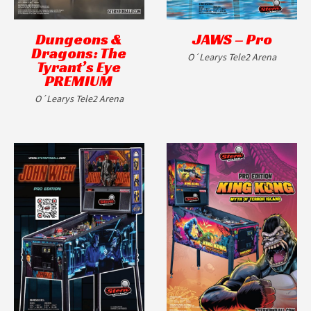
Dungeons &
JAWS – Pro
Dragons: The
O´Learys Tele2 Arena
Tyrant’s Eye
PREMIUM
O´Learys Tele2 Arena