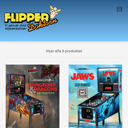
I'm looking for
product
in a size
size
. Show
me the
colour
items.
Super Search
Visar alla 8 produkter