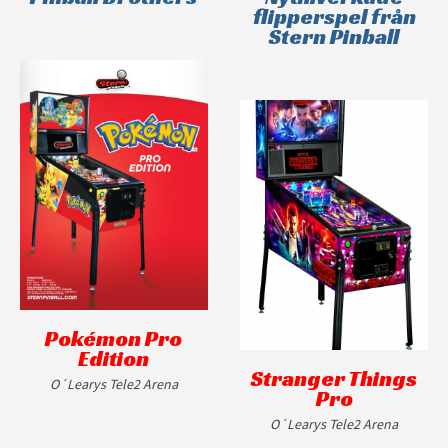
flipperspel från
Stern Pinball
Pokémon Pro
Edition
Stranger Things
O´Learys Tele2 Arena
Pro
O´Learys Tele2 Arena