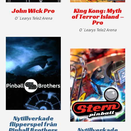
John Wick Pro
King Kong: Myth
of Terror Island –
O´Learys Tele2 Arena
Pro
O´Learys Tele2 Arena
Nytillverkade
flipperspel från
Pinball Brothers
Nytillverkade