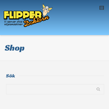
I'm looking for
product
in a size
size
. Show
me the
colour
items.
Super Search
Shop
Sök