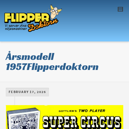
I'm looking for
product
in a size
size
. Show
me the
colour
items.
Super Search
Årsmodell
1957Flipperdoktorn
FEBRUARY 17, 2026