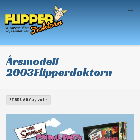
I'm looking for
product
in a size
size
. Show
me the
colour
items.
Super Search
Årsmodell
2003Flipperdoktorn
FEBRUARY 3, 2017