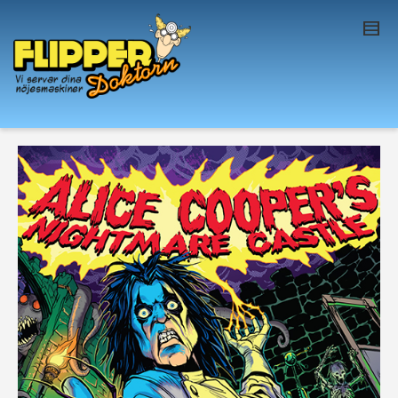
I'm looking for
product
in a size
size
. Show
me the
colour
items.
Super Search