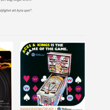
öjlighet att byta spel*.