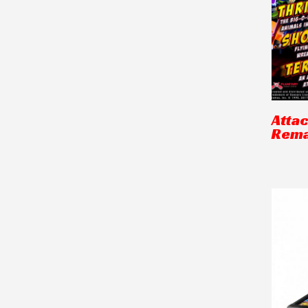
Atta
Rema