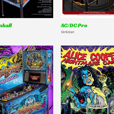
nball
AC/DC Pro
Verkstan