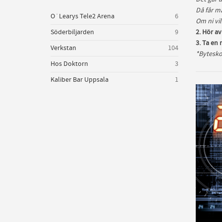
Då får ma
O´Learys Tele2 Arena
6
Om ni vil
Söderbiljarden
9
2. Hör a
3. Ta en 
Verkstan
104
*Bytesko
Hos Doktorn
3
Kaliber Bar Uppsala
1