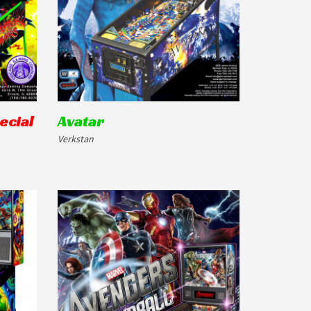
ecial
Avatar
Verkstan