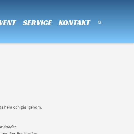
Super Search
VENT
SERVICE
KONTAKT
 tas hem och gås igenom.
e månader.
per dag. Begär offert.