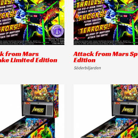
ck from Mars
Attack from Mars Sp
ke Limited Edition
Edition
Söderbiljarden