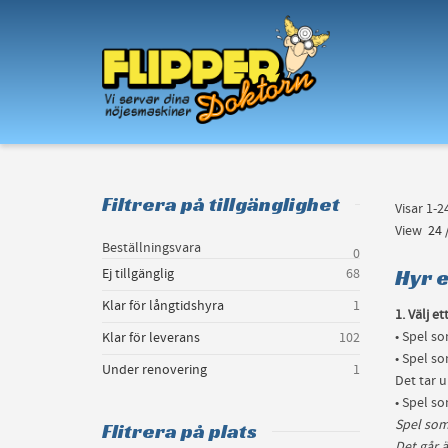
I'm looking for
product
in a size
size
.
Filtrera på tillgänglighet
Visar 1-
View
24
Beställningsvara
0
Hyr e
Ej tillgänglig
68
Klar för långtidshyra
1
1. Välj et
• Spel so
Klar för leverans
102
• Spel so
Under renovering
1
Det tar u
• Spel so
Spel som
Flitrera på plats
Det går ä