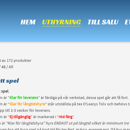
 Show me the
colour
items.
HEM
UTHYRNING
TILL SALU
E
24 av 172 produkter
/
48
/
All
tt spel
t spel.
m är “
Klar för leverans
” är färdiga på vår verkstad, dessa spel går att få fort.
m är “
Klar för långtidshyra
” står utställda på tex O’Learys Tolv och behövs
pp till 2-3 veckor för leverans.
m är “
Ej tillgänglig
” är markerad i “
röd färg
“.
 är “Klar för långtidshyra” hyrs ENDAST ut på långtid vilket är minimum tr
ven bra att hyra spel på kort tid för tex fest, mässa, evenemang. Då hyr man 