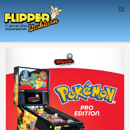
I'm looking for
product
in a size
size
. Show
me the
colour
items.
Super Search