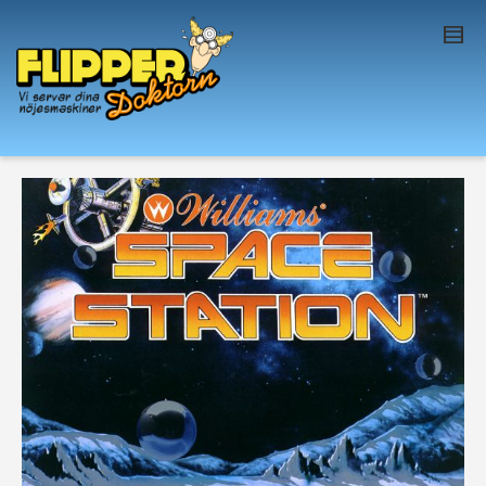
I'm looking for
product
in a size
size
. Show
me the
colour
items.
Super Search