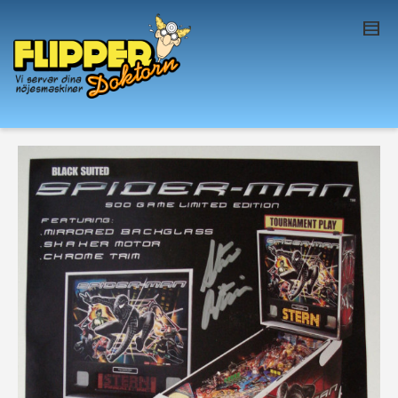
I'm looking for
product
in a size
size
. Show
me the
colour
items.
Super Search