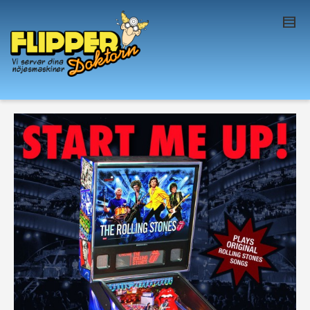
I'm looking for
product
in a size
size
. Show
me the
colour
items.
Super Search