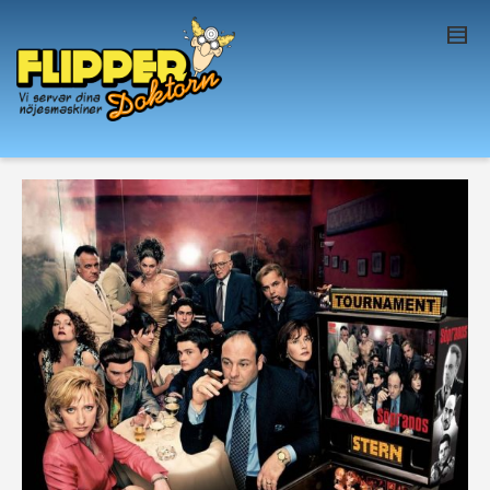
I'm looking for
product
in a size
size
. Show
me the
colour
items.
Super Search