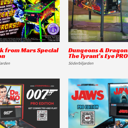
ck from Mars Special
Dungeons & Dragon
on
The Tyrant’s Eye PRO
jarden
Söderbiljarden