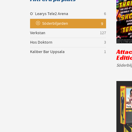
O´Learys Tele2 Arena
6
Söderbiljarden
9
Verkstan
127
Hos Doktorn
3
Atta
Kaliber Bar Uppsala
1
Editi
Söderbil