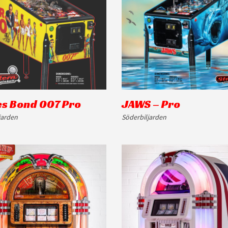
s Bond 007 Pro
JAWS – Pro
jarden
Söderbiljarden