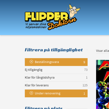
I'm looking for
product
in a size
size
.
Filtrera på tillgänglighet
Visar all
Beställningsvara
9
Ej tillgänglig
73
Klar för långtidshyra
1
Klar för leverans
125
Under renovering
1
Flitrera på plats