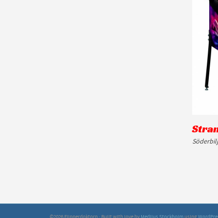
Stra
Söderbil
©2026 Flipperdoktorn · Built with love by
Medljus Stockholm
using
WordPre