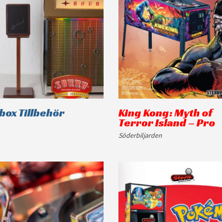
box Tillbehör
King Kong: Myth of
Terror Island – Pro
Söderbiljarden