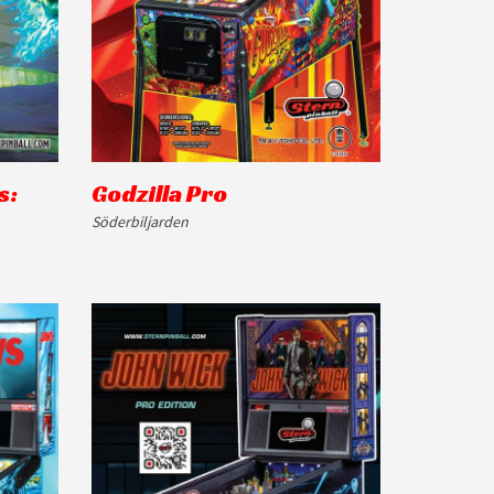
s:
Godzilla Pro
Söderbiljarden