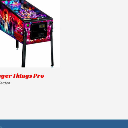
nger Things Pro
jarden
ss
.