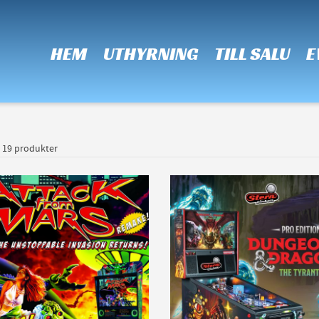
 Show me the
colour
items.
HEM
UTHYRNING
TILL SALU
E
a 19 produkter