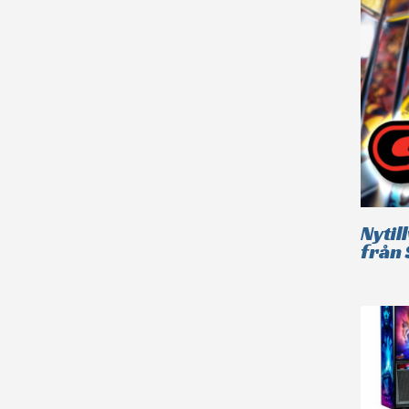
Nytil
från 