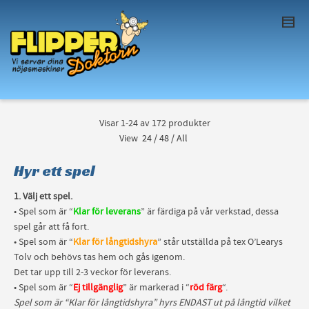
I'm looking for
product
in a size
size
. Show
me the
colour
items.
Super Search
Visar 1-24 av 172 produkter
View
24
/
48
/
All
Hyr ett spel
1. Välj ett spel.
• Spel som är “
Klar för leverans
” är färdiga på vår verkstad, dessa
spel går att få fort.
• Spel som är “
Klar för långtidshyra
” står utställda på tex O’Learys
Tolv och behövs tas hem och gås igenom.
Det tar upp till 2-3 veckor för leverans.
• Spel som är “
Ej tillgänglig
” är markerad i “
röd färg
“.
Spel som är “Klar för långtidshyra” hyrs ENDAST ut på långtid vilket