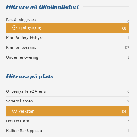
Filtrera på tillgänglighet
Beställningsvara
0
Ej tillgänglig
68
Klar för långtidshyra
1
Klar för leverans
102
Under renovering
1
Flitrera på plats
O´Learys Tele2 Arena
6
Söderbiljarden
9
Verkstan
104
Hos Doktorn
3
Kaliber Bar Uppsala
1