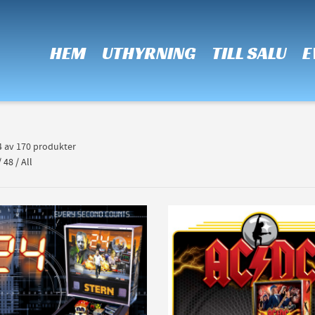
 Show me the
colour
items.
HEM
UTHYRNING
TILL SALU
E
24 av 170 produkter
/
48
/
All