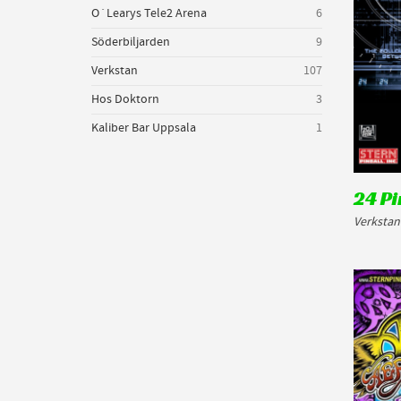
O´Learys Tele2 Arena
6
Söderbiljarden
9
Verkstan
107
Hos Doktorn
3
Kaliber Bar Uppsala
1
24 Pi
Verkstan