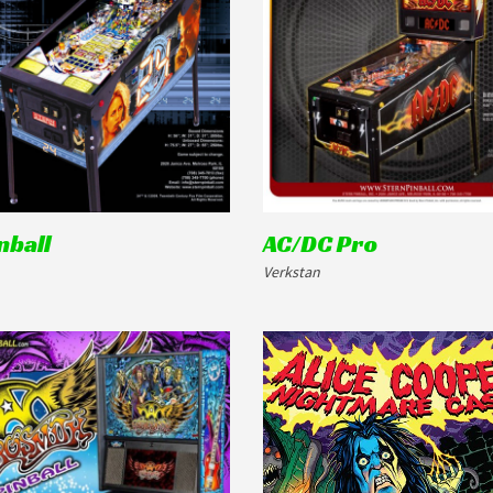
nball
AC/DC Pro
Verkstan