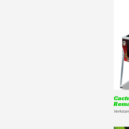
Cact
Rem
Verkstan