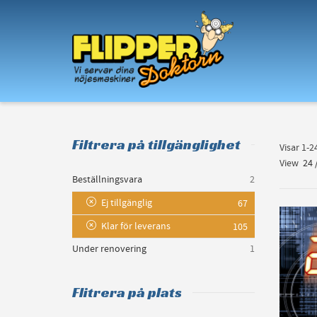
I'm looking for
product
in a size
size
.
Filtrera på tillgänglighet
Visar 1-
View
24
Beställningsvara
2
Ej tillgänglig
67
Klar för leverans
105
Under renovering
1
Flitrera på plats