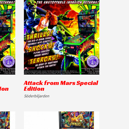
Attack from Mars Special
ion
Edition
Söderbiljarden