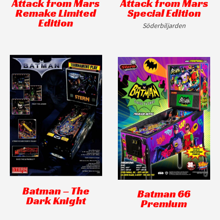
Attack from Mars
Attack from Mars
Remake Limited
Special Edition
Edition
Söderbiljarden
Batman – The
Batman 66
Dark Knight
Premium