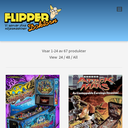
I'm looking for
product
in a size
size
. Show
me the
colour
items.
Super Search
Visar 1-24 av 67 produkter
View
24
/
48
/
All