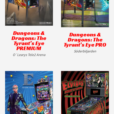
Dungeons &
Dungeons &
Dragons: The
Dragons: The
Tyrant’s Eye
Tyrant’s Eye PRO
PREMIUM
Söderbiljarden
O´Learys Tele2 Arena