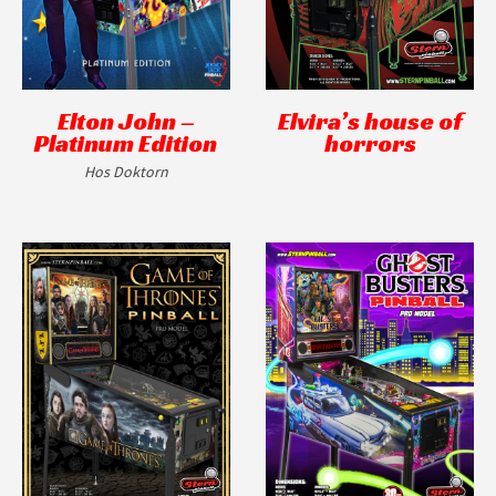
Elton John –
Elvira’s house of
Platinum Edition
horrors
Hos Doktorn